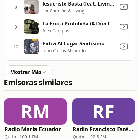
Jesucristo Basta (feat. Living) [Versión Acústica]
8
Un Corazón & Living
La Fruta Prohibida (A Dúo Con Dr. P.) [En Vivo]
9
Alex Campos
Entra Al Lugar Santísimo
10
Juan Carlos Alvarado
Mostrar Más
Emisoras similares
RM
RF
Radio María Ecuador
Radio Francisco Estéreo
Quito · 100.1 FM
Quito · 102.5 FM