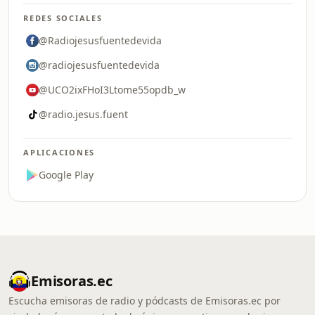
REDES SOCIALES
@Radiojesusfuentedevida
@radiojesusfuentedevida
@UCO2ixFHoI3Ltome55opdb_w
@radio.jesus.fuent
APLICACIONES
Google Play
Emisoras.ec
Escucha emisoras de radio y pódcasts de Emisoras.ec por