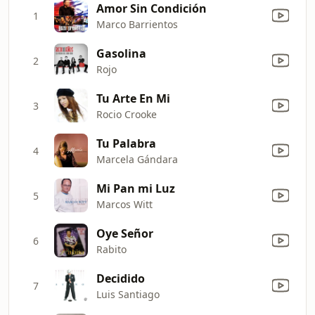
Amor Sin Condición
1
Marco Barrientos
Gasolina
2
Rojo
Tu Arte En Mi
3
Rocio Crooke
Tu Palabra
4
Marcela Gándara
Mi Pan mi Luz
5
Marcos Witt
Oye Señor
6
Rabito
Decidido
7
Luis Santiago