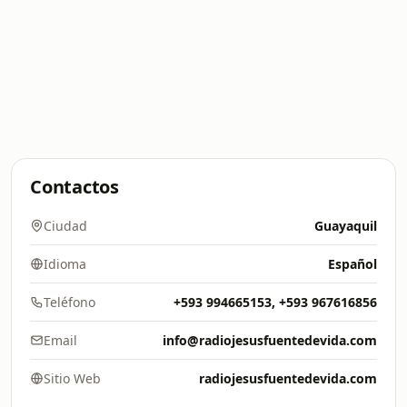
Contactos
Ciudad
Guayaquil
Idioma
Español
Teléfono
+593 994665153, +593 967616856
Email
info@radiojesusfuentedevida.com
Sitio Web
radiojesusfuentedevida.com