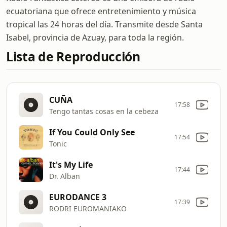
ecuatoriana que ofrece entretenimiento y música
tropical las 24 horas del día. Transmite desde Santa
Isabel, provincia de Azuay, para toda la región.
Lista de Reproducción
CUÑA
17:58
Tengo tantas cosas en la cebeza
If You Could Only See
17:54
Tonic
It's My Life
17:44
Dr. Alban
EURODANCE 3
17:39
RODRI EUROMANIAKO