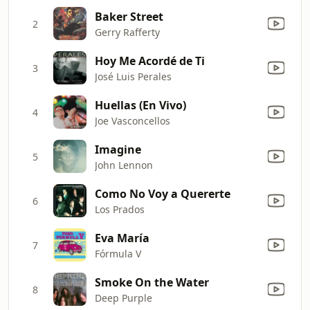
Baker Street
2
Gerry Rafferty
Hoy Me Acordé de Ti
3
José Luis Perales
Huellas (En Vivo)
4
Joe Vasconcellos
Imagine
5
John Lennon
Como No Voy a Quererte
6
Los Prados
Eva María
7
Fórmula V
Smoke On the Water
8
Deep Purple