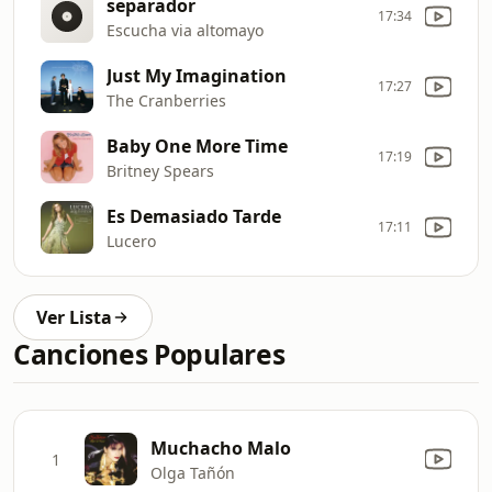
separador
17:34
Escucha via altomayo
Just My Imagination
17:27
The Cranberries
Baby One More Time
17:19
Britney Spears
Es Demasiado Tarde
17:11
Lucero
Ver Lista
Canciones Populares
Muchacho Malo
1
Olga Tañón