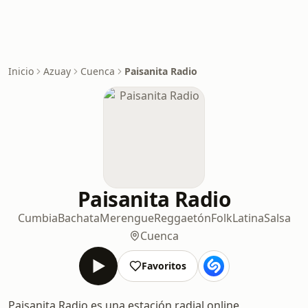
Inicio
Azuay
Cuenca
Paisanita Radio
Paisanita Radio
Cumbia
Bachata
Merengue
Reggaetón
Folk
Latina
Salsa
Cuenca
Favoritos
Paisanita Radio es una estación radial online