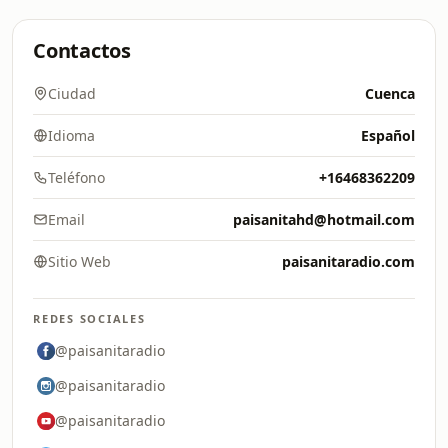
Contactos
Ciudad
Cuenca
Idioma
Español
Teléfono
+16468362209
Email
paisanitahd@hotmail.com
Sitio Web
paisanitaradio.com
REDES SOCIALES
@paisanitaradio
@paisanitaradio
@paisanitaradio