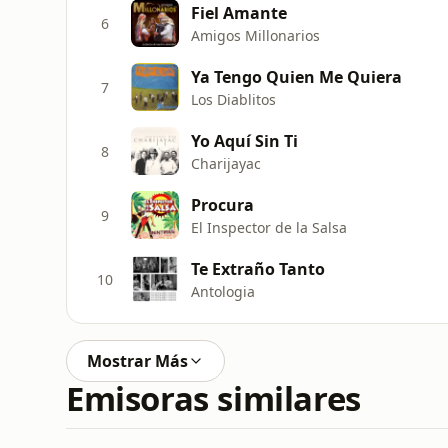
Fiel Amante
6
Amigos Millonarios
Ya Tengo Quien Me Quiera
7
Los Diablitos
Yo Aquí Sin Ti
8
Charijayac
Procura
9
El Inspector de la Salsa
Te Extraño Tanto
10
Antologia
Mostrar Más
Emisoras similares