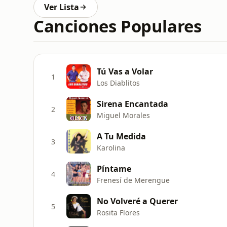
Ver Lista
Canciones Populares
Tú Vas a Volar
1
Los Diablitos
Sirena Encantada
2
Miguel Morales
A Tu Medida
3
Karolina
Píntame
4
Frenesí de Merengue
No Volveré a Querer
5
Rosita Flores