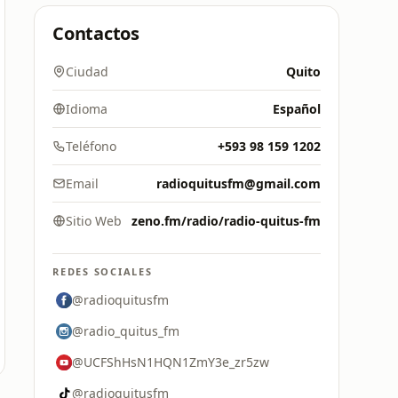
Contactos
Ciudad
Quito
Idioma
Español
Teléfono
+593 98 159 1202
Email
radioquitusfm@gmail.com
Sitio Web
zeno.fm/radio/radio-quitus-fm
REDES SOCIALES
@radioquitusfm
@radio_quitus_fm
@UCFShHsN1HQN1ZmY3e_zr5zw
@radioquitusfm