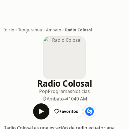
Inicio
Tungurahua
Ambato
Radio Colosal
Radio Colosal
Pop
Programas
Noticias
Ambato
1040 AM
Favoritos
Radio Colosal es una estación de radio ecuatoriana