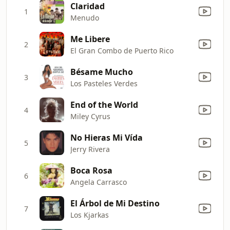
Claridad
1
Menudo
Me Libere
2
El Gran Combo de Puerto Rico
Bésame Mucho
3
Los Pasteles Verdes
End of the World
4
Miley Cyrus
No Hieras Mi Vída
5
Jerry Rivera
Boca Rosa
6
Angela Carrasco
El Árbol de Mi Destino
7
Los Kjarkas