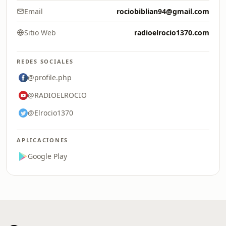
Email
rociobiblian94@gmail.com
Sitio Web
radioelrocio1370.com
REDES SOCIALES
@profile.php
@RADIOELROCIO
@Elrocio1370
APLICACIONES
Google Play