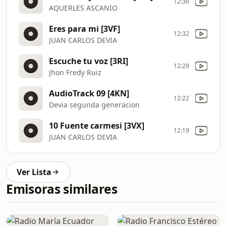
12:36
AQUERLES ASCANIO
Eres para mi [3VF]
12:32
JUAN CARLOS DEVIA
Escuche tu voz [3RI]
12:29
Jhon Fredy Ruiz
AudioTrack 09 [4KN]
12:22
Devia segunda generacion
10 Fuente carmesi [3VX]
12:19
JUAN CARLOS DEVIA
Ver Lista
Emisoras similares