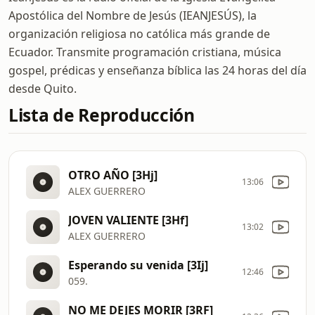
Apostólica del Nombre de Jesús (IEANJESÚS), la
organización religiosa no católica más grande de
Ecuador. Transmite programación cristiana, música
gospel, prédicas y enseñanza bíblica las 24 horas del día
desde Quito.
Lista de Reproducción
OTRO AÑO [3Hj]
13:06
ALEX GUERRERO
JOVEN VALIENTE [3Hf]
13:02
ALEX GUERRERO
Esperando su venida [3Ij]
12:46
059.
NO ME DEJES MORIR [3RF]