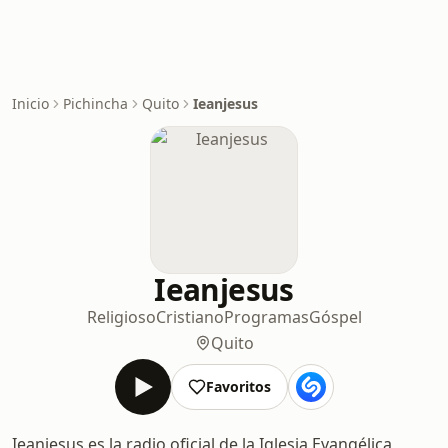
Inicio
Pichincha
Quito
Ieanjesus
Ieanjesus
Religioso
Cristiano
Programas
Góspel
Quito
Favoritos
Ieanjesus es la radio oficial de la Iglesia Evangélica