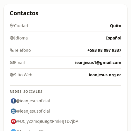
Contactos
Ciudad
Quito
Idioma
Español
Teléfono
+593 98 097 9337
Email
ieanjesus1@gmail.com
Sitio Web
ieanjesus.org.ec
REDES SOCIALES
@ieanjesusoficial
@ieanjesusoficial
@UCjyZXmq8u8gXPmkHJ1D7jbA