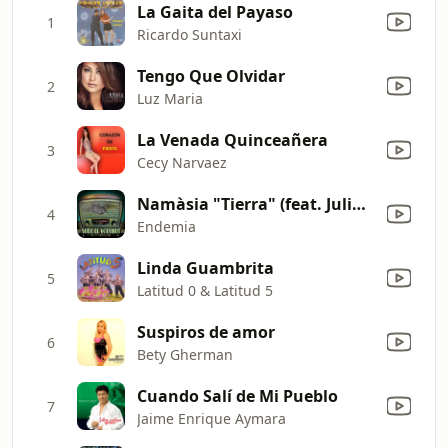
La Gaita del Payaso
1
Ricardo Suntaxi
Tengo Que Olvidar
2
Luz Maria
La Venada Quinceañera
3
Cecy Narvaez
Namàsia "Tierra" (feat. Julio Maloa, La Raíz, Kacho & Totem)
4
Endemia
Linda Guambrita
5
Latitud 0 & Latitud 5
Suspiros de amor
6
Bety Gherman
Cuando Salí de Mi Pueblo
7
Jaime Enrique Aymara