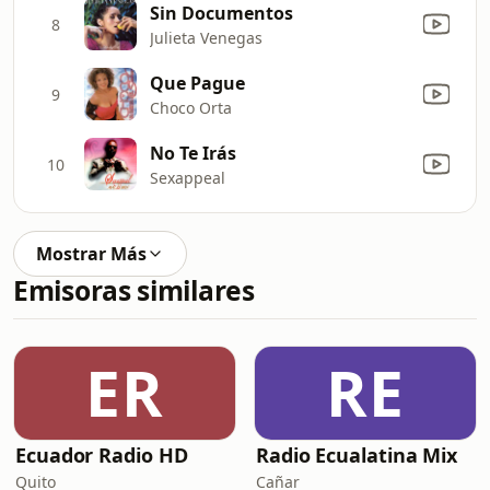
Sin Documentos
8
Julieta Venegas
Que Pague
9
Choco Orta
No Te Irás
10
Sexappeal
Mostrar Más
Emisoras similares
ER
RE
Ecuador Radio HD
Radio Ecualatina Mix
Quito
Cañar