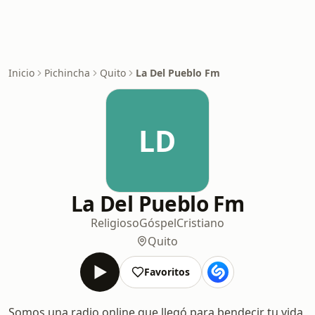
Inicio
Pichincha
Quito
La Del Pueblo Fm
LD
La Del Pueblo Fm
Religioso
Góspel
Cristiano
Quito
Favoritos
Somos una radio online que llegó para bendecir tu vida