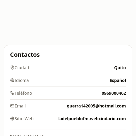
Contactos
Ciudad
Quito
Idioma
Español
Teléfono
0969000462
Email
guerra142005@hotmail.com
Sitio Web
ladelpueblofm.webcindario.com
REDES SOCIALES