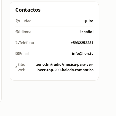
Contactos
Ciudad
Quito
Idioma
Español
Teléfono
+5932252281
Email
info@lien.tv
Sitio
zeno.fm/radio/musica-para-ver-
Web
llover-top-200-balada-romantica