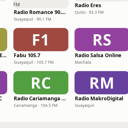
Radio Eres
Radio Romance 90.1 FM
Quito · 93.3 FM
Guayaquil · 90.1 FM
F1
RS
Radio Amor Santa Elena
Fabu 105.7
Radio Salsa Online
Guayaquil · 105.7 FM
Machala
RC
RM
C
Radio Cariamanga RC PLUS
Radio MakroDigital
Cariamanga · 104.5 FM
Guayaquil