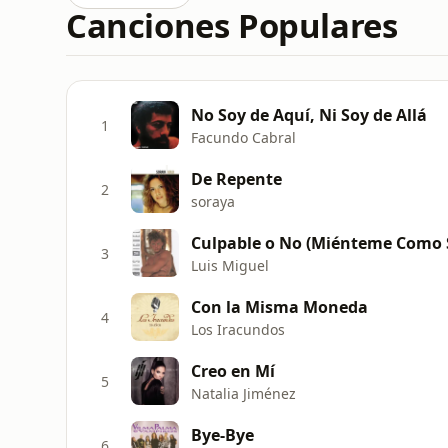
Canciones Populares
No Soy de Aquí, Ni Soy de Allá
1
Facundo Cabral
De Repente
2
soraya
Culpable o No (Miénteme Como 
3
Luis Miguel
Con la Misma Moneda
4
Los Iracundos
Creo en Mí
5
Natalia Jiménez
Bye-Bye
6