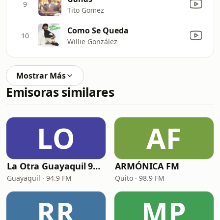
9
Tito Gomez
Como Se Queda
10
Willie González
Mostrar Más
Emisoras similares
LO
AF
La Otra Guayaquil 94.9 FM
ARMÓNICA FM
Guayaquil · 94.9 FM
Quito · 98.9 FM
RR
MP