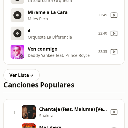
La Sabrosura Orquesta
Mirame a La Cara
22:45
Miles Peсa
4
22:40
Orquesta La Diferencia
Ven conmigo
22:35
Daddy Yankee feat. Prince Royce
Ver Lista
Canciones Populares
Chantaje (feat. Maluma) [Versión Salsa]
1
Shakira
Me Libere