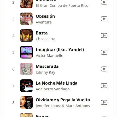
2
El Gran Combo de Puerto Rico
Obsesión
3
Aventura
Basta
4
Choco Orta
Imaginar (feat. Yandel)
5
Victor Manuelle
Mascarada
6
Johnny Ray
La Noche Más Linda
7
Adalberto Santiago
Olvídame y Pega la Vuelta
8
Jennifer Lopez & Marc Anthony
Ganas