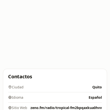
Contactos
Ciudad
Quito
Idioma
Español
Sitio Web
zeno.fm/radio/tropical-fm2bpqaxkua0hvv