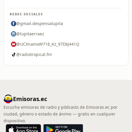
REDES SOCIALES
@gmail.despensalupita
@lupitaerraez
@UCXnamxW718_Kz_97DkJ441Q
@radiotropical.fm
Emisoras.ec
Escucha emisoras de radio y pódcasts de Emisoras.ec por
ciudad, género o estado de ánimo — gratis en cualquier
dispositivo.