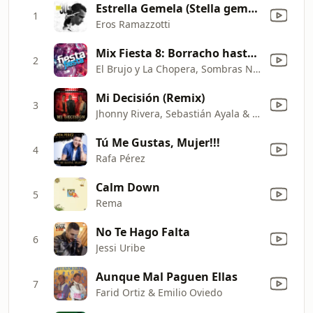
Estrella Gemela (Stella gemella)
1
Eros Ramazzotti
Mix Fiesta 8: Borracho hasta el amanecer / La Ventanita / Sobreviviendo / La Trampa / Oye El Boom
2
El Brujo y La Chopera, Sombras Nada Mas, Los del Fuego, La Majestuosa & La Contra
Mi Decisión (Remix)
3
Jhonny Rivera, Sebastián Ayala & Andy Rivera
Tú Me Gustas, Mujer!!!
4
Rafa Pérez
Calm Down
5
Rema
No Te Hago Falta
6
Jessi Uribe
Aunque Mal Paguen Ellas
7
Farid Ortiz & Emilio Oviedo