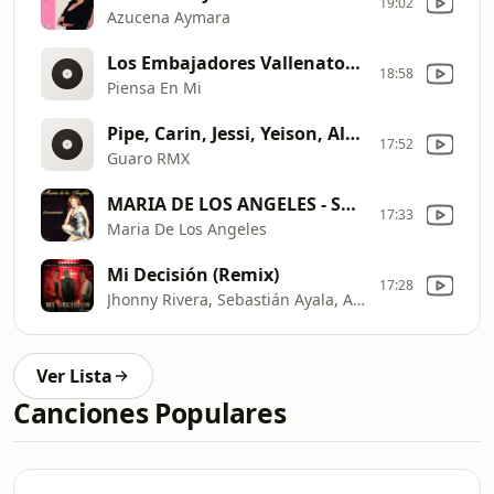
19:02
Azucena Aymara
Los Embajadores Vallenatos (Video Oficial )/Discos Fuentes
18:58
Piensa En Mi
Pipe, Carin, Jessi, Yeison, Alzate, Da
17:52
Guaro RMX
MARIA DE LOS ANGELES - SOLO RECUERDOS
17:33
Maria De Los Angeles
Mi Decisión (Remix)
17:28
Jhonny Rivera, Sebastián Ayala, Andy Rivera
Ver Lista
Canciones Populares