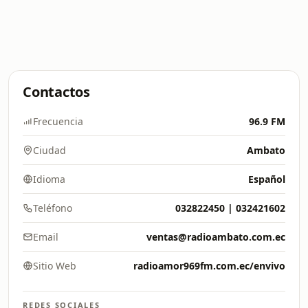
Contactos
Frecuencia
96.9 FM
Ciudad
Ambato
Idioma
Español
Teléfono
032822450 | 032421602
Email
ventas@radioambato.com.ec
Sitio Web
radioamor969fm.com.ec/envivo
REDES SOCIALES