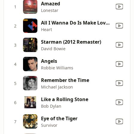
Amazed
1
Lonestar
All I Wanna Do Is Make Love to You
2
Heart
Starman (2012 Remaster)
3
David Bowie
Angels
4
Robbie Williams
Remember the Time
5
Michael Jackson
Like a Rolling Stone
6
Bob Dylan
Eye of the Tiger
7
Survivor