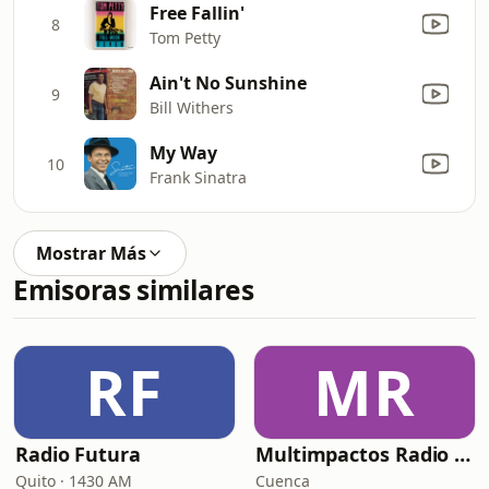
Free Fallin'
8
Tom Petty
Ain't No Sunshine
9
Bill Withers
My Way
10
Frank Sinatra
Mostrar Más
Emisoras similares
RF
MR
Radio Futura
Multimpactos Radio Digital
Quito · 1430 AM
Cuenca