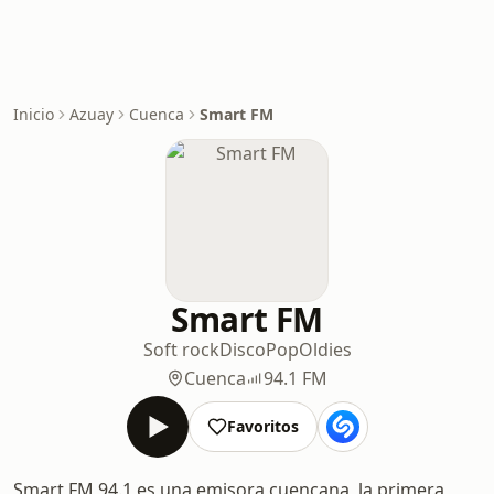
Inicio
Azuay
Cuenca
Smart FM
Smart FM
Soft rock
Disco
Pop
Oldies
Cuenca
94.1 FM
Favoritos
Smart FM 94.1 es una emisora cuencana, la primera