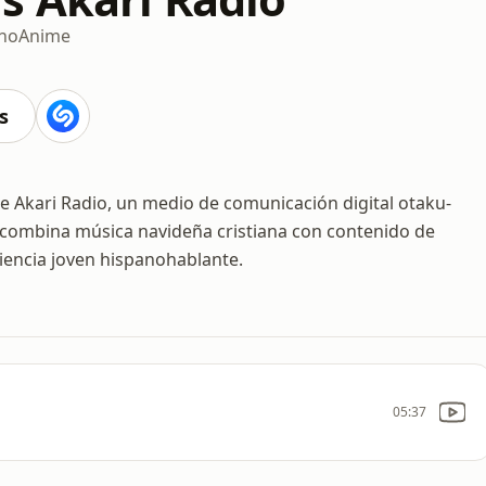
ano
Anime
s
de Akari Radio, un medio de comunicación digital otaku-
 combina música navideña cristiana con contenido de
diencia joven hispanohablante.
05:37