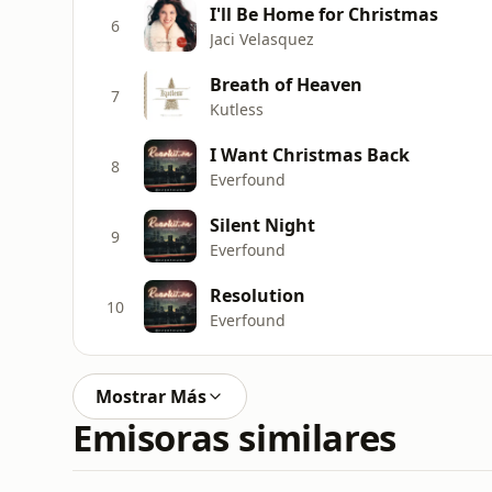
I'll Be Home for Christmas
6
Jaci Velasquez
Breath of Heaven
7
Kutless
I Want Christmas Back
8
Everfound
Silent Night
9
Everfound
Resolution
10
Everfound
Mostrar Más
Emisoras similares