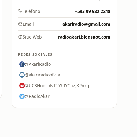
Teléfono
+593 99 982 2248
Email
akariradio@gmail.com
Sitio Web
radioakari.blogspot.com
REDES SOCIALES
@AkariRadio
@akariradiooficial
@UC3HnqrhNT1YhfYCnzJKPnxg
@RadioAkari