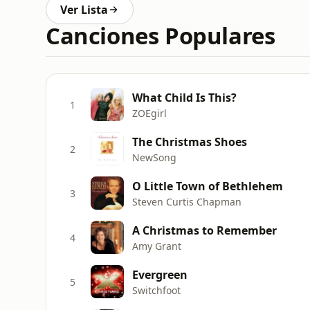
Ver Lista
Canciones Populares
What Child Is This?
1
ZOEgirl
The Christmas Shoes
2
NewSong
O Little Town of Bethlehem
3
Steven Curtis Chapman
A Christmas to Remember
4
Amy Grant
Evergreen
5
Switchfoot