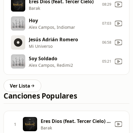
Eres Dios (feat. Tercer Cielo)
08:29
Barak
Hoy
07:03
Alex Campos, Indiomar
Jesús Adrián Romero
06:58
Mi Universo
Soy Soldado
05:21
Alex Campos, Redimi2
Ver Lista
Canciones Populares
Eres Dios (feat. Tercer Cielo) [En Vivo]
1
Barak