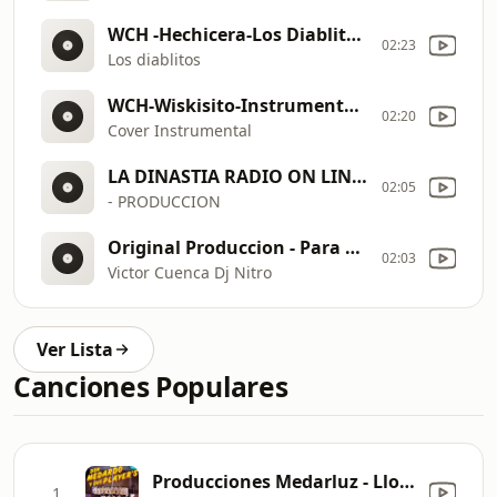
WCH -Hechicera-Los Diablitos-Intro Melody-Steady-Wilson Chabla
02:23
Los diablitos
WCH-Wiskisito-Instrumental. Cover.((Pro RemixEcuasteady))
02:20
Cover Instrumental
LA DINASTIA RADIO ON LINE - INTRO ( OPEN SHOW )
02:05
- PRODUCCION
Original Produccion - Para Que Llorar - Instrumental - ( Dj Nitro Victor Cuenca - Original Produccion - FT - VC Studios) - Bpm - 150 - ER
02:03
Victor Cuenca Dj Nitro
Ver Lista
Canciones Populares
Producciones Medarluz - Llorando Se Fue
1