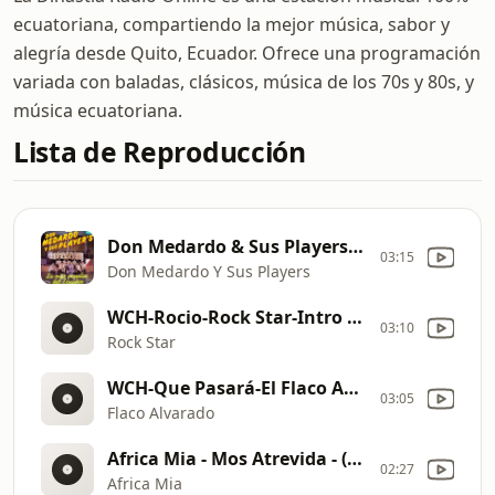
ecuatoriana, compartiendo la mejor música, sabor y
alegría desde Quito, Ecuador. Ofrece una programación
variada con baladas, clásicos, música de los 70s y 80s, y
música ecuatoriana.
Lista de Reproducción
Don Medardo & Sus Players - Llorando Se Fue - (Dj Nitro Victor Cuenca - Intro Outro Break Stable) - 108 - Bpm - ER
03:15
Don Medardo Y Sus Players
WCH-Rocio-Rock Star-Intro Melody-Steady-Wilson Chabla
03:10
Rock Star
WCH-Que Pasará-El Flaco ALvarado-Intro Melody-Steady-Wilson Chabla
03:05
Flaco Alvarado
Africa Mia - Mos Atrevida - (Dj Nitro Victor Cuenca - Intro Hype Stable) - 108 - Bpm - ER
02:27
Africa Mia