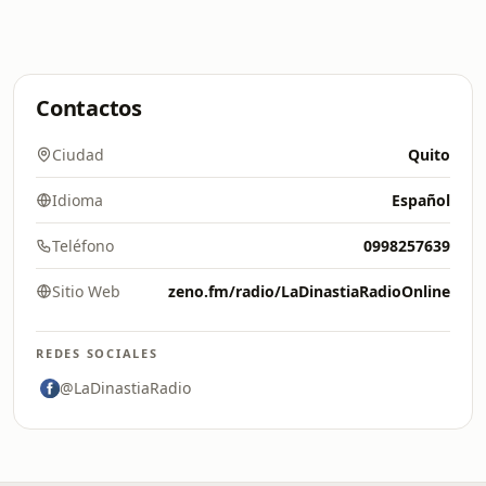
Contactos
Ciudad
Quito
Idioma
Español
Teléfono
0998257639
Sitio Web
zeno.fm/radio/LaDinastiaRadioOnline
REDES SOCIALES
@LaDinastiaRadio