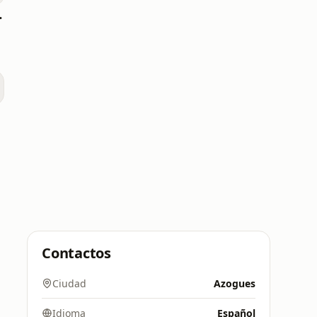
.3 FM
Contactos
Ciudad
Azogues
Idioma
Español