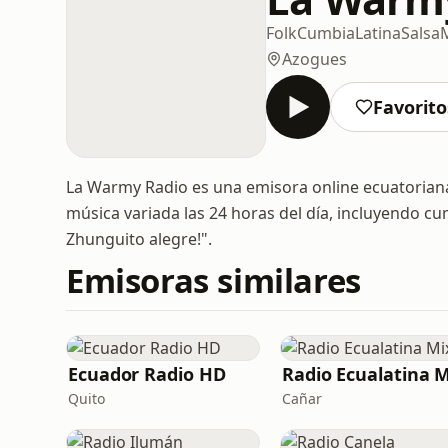
Folk
Cumbia
Latina
Salsa
Azogues
Favorito
La Warmy Radio es una emisora online ecuatoriana
música variada las 24 horas del día, incluyendo cu
Zhunguito alegre!".
Emisoras similares
Ecuador Radio HD
Radio Ecualatina M
Quito
Cañar