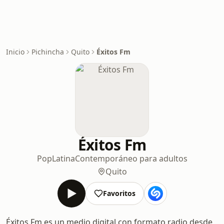
Inicio
Pichincha
Quito
Éxitos Fm
Éxitos Fm
Pop
Latina
Contemporáneo para adultos
Quito
Favoritos
Éxitos Fm es un medio digital con formato radio desde