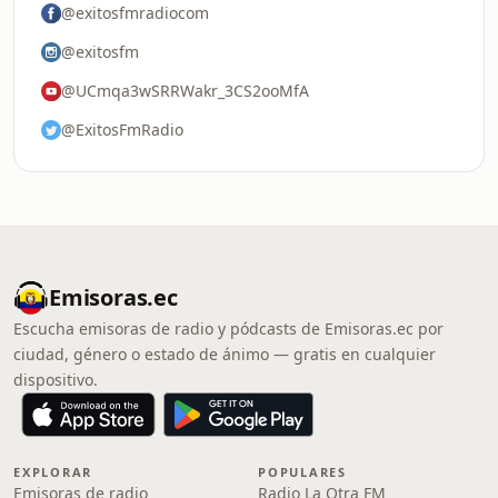
@exitosfmradiocom
@exitosfm
@UCmqa3wSRRWakr_3CS2ooMfA
@ExitosFmRadio
Emisoras.ec
Escucha emisoras de radio y pódcasts de Emisoras.ec por
ciudad, género o estado de ánimo — gratis en cualquier
dispositivo.
EXPLORAR
POPULARES
Emisoras de radio
Radio La Otra FM