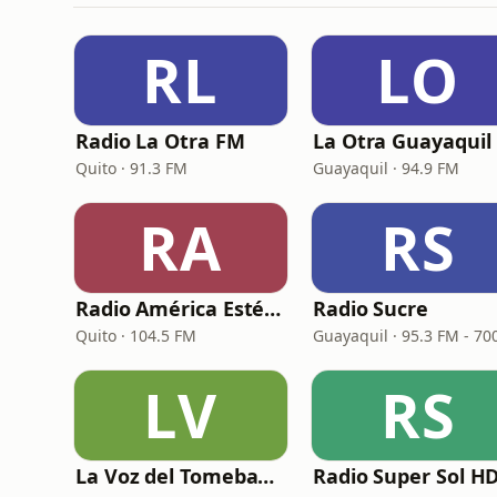
RL
LO
Radio La Otra FM
L
Quito · 91.3 FM
Guayaquil · 94.9 FM
RA
RS
Radio América Estéreo
Radio Sucre
Quito · 104.5 FM
LV
RS
La Voz del Tomebamba
Radio Super Sol H