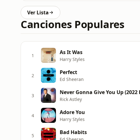
Ver Lista
Canciones Populares
As It Was
1
Harry Styles
Perfect
2
Ed Sheeran
Never Gonna Give You Up (2022
3
Rick Astley
Adore You
4
Harry Styles
Bad Habits
5
Ed Sheeran