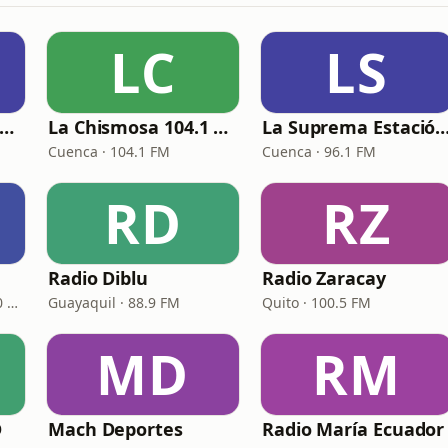
LC
LS
a Otra Guayaquil 94.9 FM
La Chismosa 104.1 FM
La Suprema Estación 96
Cuenca · 104.1 FM
Cuenca · 96.1 FM
RD
RZ
Radio Diblu
Radio Zaracay
Guayaquil · 95.3 FM - 700 AM
Guayaquil · 88.9 FM
Quito · 100.5 FM
MD
RM
D
Mach Deportes
Radio María Ecuador