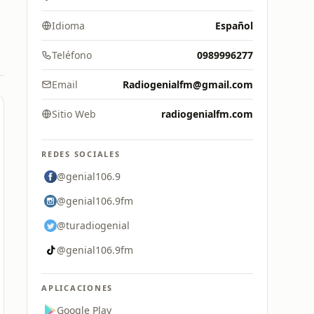
Idioma
Español
Teléfono
0989996277
Email
Radiogenialfm@gmail.com
Sitio Web
radiogenialfm.com
REDES SOCIALES
@genial106.9
@genial106.9fm
@turadiogenial
@genial106.9fm
APLICACIONES
Google Play