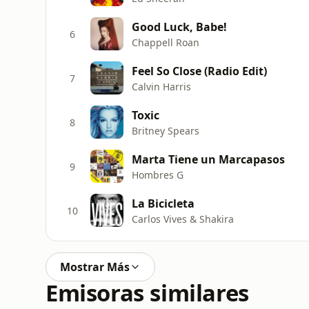
Good Luck, Babe!
6
Chappell Roan
Feel So Close (Radio Edit)
7
Calvin Harris
Toxic
8
Britney Spears
Marta Tiene un Marcapasos
9
Hombres G
La Bicicleta
10
Carlos Vives & Shakira
Mostrar Más
Emisoras similares