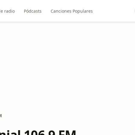
e radio
Pódcasts
Canciones Populares
M
nial 106.9 FM