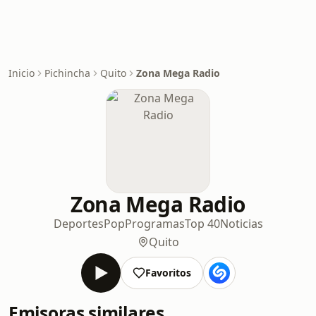
Inicio
Pichincha
Quito
Zona Mega Radio
Zona Mega Radio
Deportes
Pop
Programas
Top 40
Noticias
Quito
Favoritos
Emisoras similares