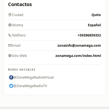
Contactos
Ciudad
Quito
Idioma
Español
Teléfono
+59396859352
Email
zonainfo@zonamega.com
Sitio Web
zonamega.com/index.html
REDES SOCIALES
@ZonaMegaRadioVirtual
@ZonaMegaRadioTV