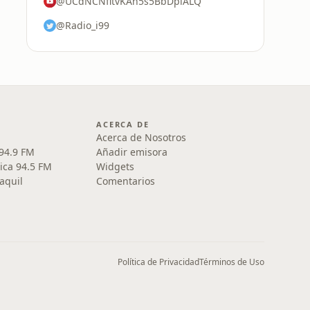
@UCdNCNfitvKAh5s5BbDpiALQ
@Radio_i99
ACERCA DE
Acerca de Nosotros
 94.9 FM
Añadir emisora
ica 94.5 FM
Widgets
aquil
Comentarios
Política de Privacidad
Términos de Uso