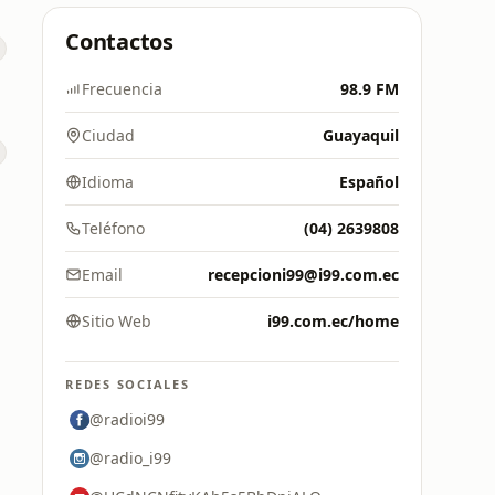
Contactos
Frecuencia
98.9 FM
Ciudad
Guayaquil
Idioma
Español
Teléfono
(04) 2639808
Email
recepcioni99@i99.com.ec
Sitio Web
i99.com.ec/home
REDES SOCIALES
@radioi99
@radio_i99