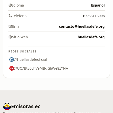
Idioma
Español
Teléfono
+0933113008
Email
contacto@huellasdefe.org
Sitio Web
huellasdefe.org
REDES SOCIALES
@huellasdefeoficial
@UC7BtE0LhVeMBdGJiWe8zYNA
Emisoras.ec