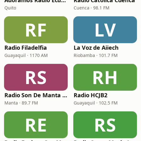
Adoramos Radio Ecuador
Radio Católica Cuenca
Quito
Cuenca · 98.1 FM
RF
LV
Radio Filadelfia
La Voz de Aiiech
Guayaquil · 1170 AM
Riobamba · 101.7 FM
RS
RH
Radio Son De Manta 89.7 FM
Radio HCJB2
Manta · 89.7 FM
Guayaquil · 102.5 FM
RE
RS