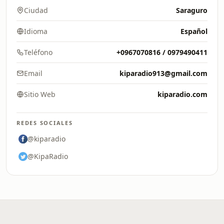
Ciudad
Saraguro
Idioma
Español
Teléfono
+0967070816 / 0979490411
Email
kiparadio913@gmail.com
Sitio Web
kiparadio.com
REDES SOCIALES
@kiparadio
@KipaRadio