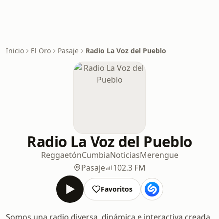
Inicio
El Oro
Pasaje
Radio La Voz del Pueblo
Radio La Voz del Pueblo
Reggaetón
Cumbia
Noticias
Merengue
Pasaje
102.3 FM
Favoritos
Somos una radio diversa, dinámica e interactiva creada