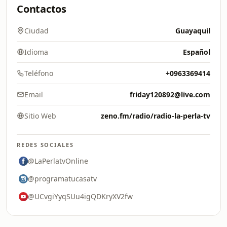
Contactos
Ciudad
Guayaquil
Idioma
Español
Teléfono
+0963369414
Email
friday120892@live.com
Sitio Web
zeno.fm/radio/radio-la-perla-tv
REDES SOCIALES
@LaPerlatvOnline
@programatucasatv
@UCvgiYyqSUu4igQDKryXV2fw