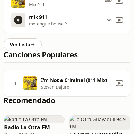
18:02
Mix 911
mix 911
17:49
merengue house 2
Ver Lista
Canciones Populares
I'm Not a Criminal (911 Mix)
1
Steven Dajure
Recomendado
Radio La Otra FM