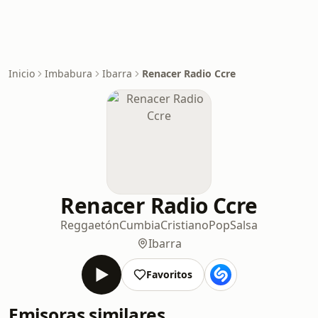
Inicio
Imbabura
Ibarra
Renacer Radio Ccre
Renacer Radio Ccre
Reggaetón
Cumbia
Cristiano
Pop
Salsa
Ibarra
Favoritos
Emisoras similares