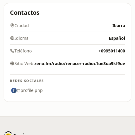
Contactos
Ciudad
Ibarra
Idioma
Español
Teléfono
+0995011400
Sitio Web
zeno.fm/radio/renacer-radioc1ue3ua9kf9uv
REDES SOCIALES
@profile.php