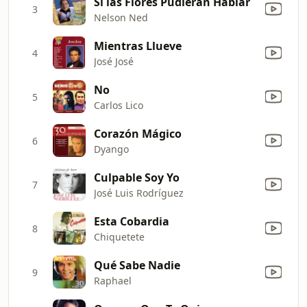
Si las Flores Pudieran Hablar
3
Nelson Ned
Mientras Llueve
4
José José
No
5
Carlos Lico
Corazón Mágico
6
Dyango
Culpable Soy Yo
7
José Luis Rodríguez
Esta Cobardia
8
Chiquetete
Qué Sabe Nadie
9
Raphael