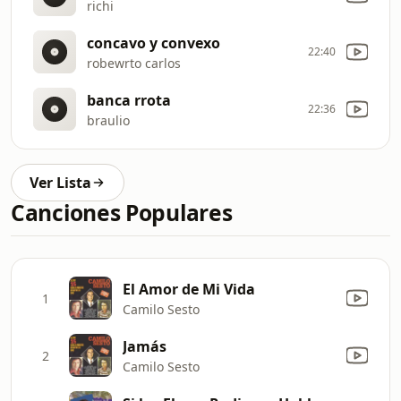
richi
concavo y convexo
22:40
robewrto carlos
banca rrota
22:36
braulio
Ver Lista
Canciones Populares
El Amor de Mi Vida
1
Camilo Sesto
Jamás
2
Camilo Sesto