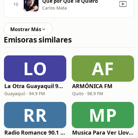
Que por Que Te Quiero
10
Carlos Mata
Mostrar Más
Emisoras similares
LO
AF
La Otra Guayaquil 94.9 FM
ARMÓNICA FM
Guayaquil · 94.9 FM
Quito · 98.9 FM
RR
MP
Radio Romance 90.1 FM
Musica Para Ver Llover