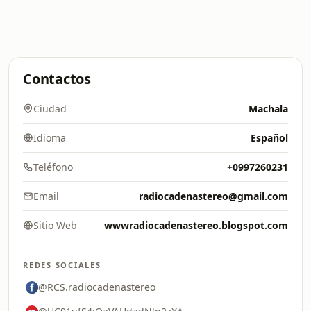
Contactos
Ciudad
Machala
Idioma
Español
Teléfono
+0997260231
Email
radiocadenastereo@gmail.com
Sitio Web
wwwradiocadenastereo.blogspot.com
REDES SOCIALES
@RCS.radiocadenastereo