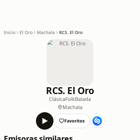
Inicio
El Oro
Machala
RCS. El Oro
RCS. El Oro
Clásica
Folk
Balada
Machala
Favoritos
Emisoras similares