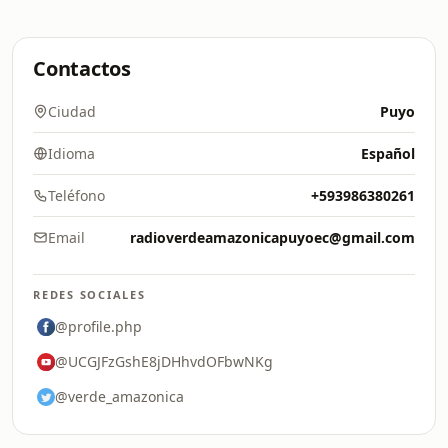
Contactos
Ciudad
Puyo
Idioma
Español
Teléfono
+593986380261
Email
radioverdeamazonicapuyoec@gmail.com
REDES SOCIALES
@profile.php
@UCGJFzGshE8jDHhvdOFbwNKg
@verde_amazonica