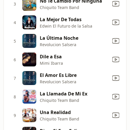
No Te Cambio Por Ninguna
3
Chiquito Team Band
La Mejor De Todas
4
Edwin El Futuro de la Salsa
La Última Noche
5
Revolucion Salsera
Dile a Esa
6
Mimi Ibarra
El Amor Es Libre
7
Revolucion Salsera
La Llamada De Mi Ex
8
Chiquito Team Band
Una Realidad
9
Chiquito Team Band