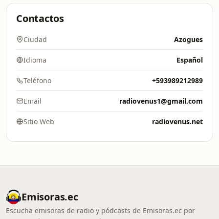
Contactos
Ciudad
Azogues
Idioma
Español
Teléfono
+593989212989
Email
radiovenus1@gmail.com
Sitio Web
radiovenus.net
Emisoras.ec
Escucha emisoras de radio y pódcasts de Emisoras.ec por