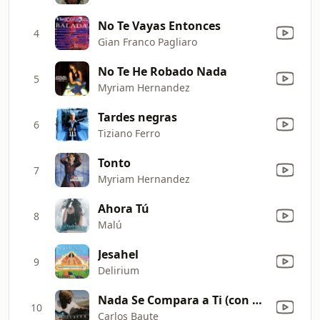
No Te Vayas Entonces
4
Gian Franco Pagliaro
No Te He Robado Nada
5
Myriam Hernandez
Tardes negras
6
Tiziano Ferro
Tonto
7
Myriam Hernandez
Ahora Tú
8
Malú
Jesahel
9
Delirium
Nada Se Compara a Ti (con Franco de Víta)
10
Carlos Baute