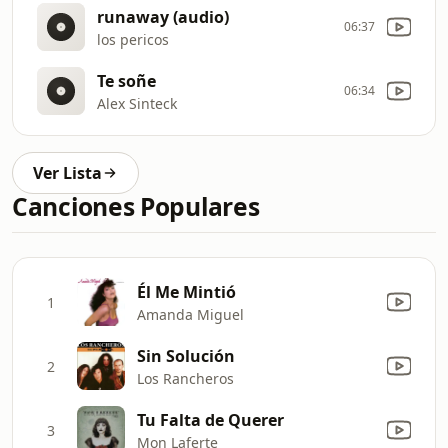
runaway (audio)
06:37
los pericos
Te soñe
06:34
Alex Sinteck
Ver Lista
Canciones Populares
Él Me Mintió
1
Amanda Miguel
Sin Solución
2
Los Rancheros
Tu Falta de Querer
3
Mon Laferte