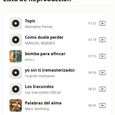
Topic
07:22
Manoella Torres
Como duele perder
07:18
MANUEL MIJARES
bomba para afincar
07:15
vico c
yo sin ti (remasterizado)
06:56
ricardo montaner
Los Iracundos
06:52
Los Iracundos Oficial
Palabras del alma
06:43
Marc Anthony