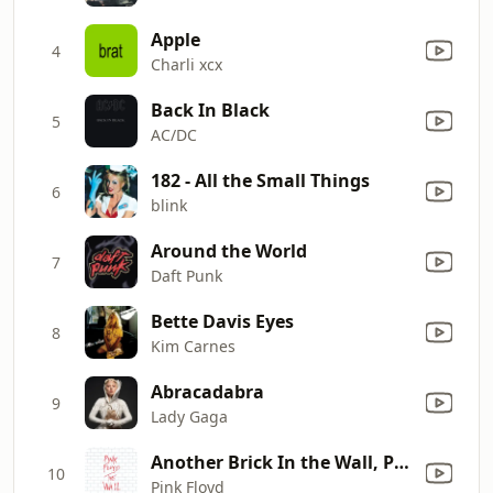
Apple
4
Charli xcx
Back In Black
5
AC/DC
182 - All the Small Things
6
blink
Around the World
7
Daft Punk
Bette Davis Eyes
8
Kim Carnes
Abracadabra
9
Lady Gaga
Another Brick In the Wall, Pt. 2
10
Pink Floyd