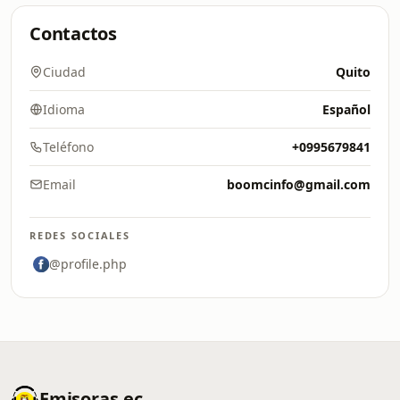
Contactos
Ciudad
Quito
Idioma
Español
Teléfono
+0995679841
Email
boomcinfo@gmail.com
REDES SOCIALES
@profile.php
Emisoras.ec