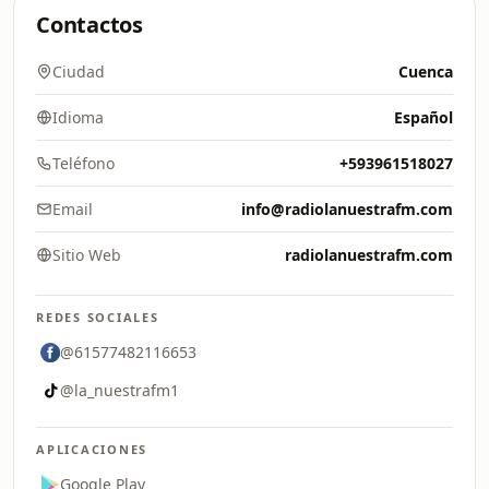
Contactos
Ciudad
Cuenca
Idioma
Español
Teléfono
+593961518027
Email
info@radiolanuestrafm.com
Sitio Web
radiolanuestrafm.com
REDES SOCIALES
@61577482116653
@la_nuestrafm1
APLICACIONES
Google Play