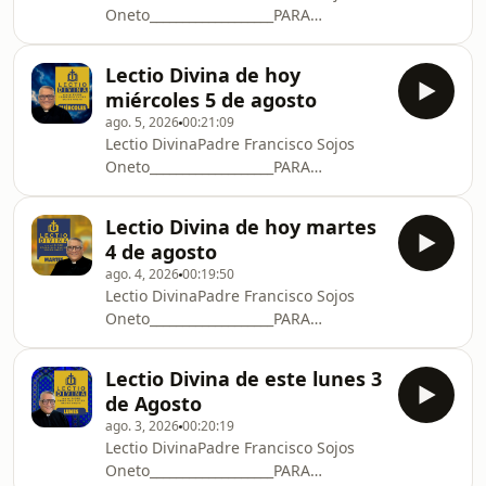
Oneto___________________PARA
crece___________________TRANSFERENCIAS
SUBSCRIBIRSECHAT DE WHATSAPP:📱
EN ECUADOR:Banco Bolivaria
Para subscribirse al chat de
Lectio Divina de hoy
WhatsApp: enviar mensaje al +593 99
miércoles 5 de agosto
157 8586 📱CANAL DE
ago. 5, 2026
00:21:09
WHATSAPP: https://whatsapp.com/channel/0029Vb4
Lectio DivinaPadre Francisco Sojos
A QUE PROCLAMA SIGA
Oneto___________________PARA
CRECIENDODONORBOX:https://donorbox.org/procl
SUBSCRIBIRSECHAT DE WHATSAPP:📱
crece___________________TRANSFERENCIAS
Para subscribirse al chat de
EN ECUADOR:Banco Bolivaria
Lectio Divina de hoy martes
WhatsApp: enviar mensaje al +593 99
4 de agosto
157 8586 📱CANAL DE
ago. 4, 2026
00:19:50
WHATSAPP: https://whatsapp.com/channel/0029Vb4
Lectio DivinaPadre Francisco Sojos
A QUE PROCLAMA SIGA
Oneto___________________PARA
CRECIENDODONORBOX:https://donorbox.org/procl
SUBSCRIBIRSECHAT DE WHATSAPP:📱
crece___________________TRANSFERENCIAS
Para subscribirse al chat de
EN ECUADOR:Banco Bolivaria
Lectio Divina de este lunes 3
WhatsApp: enviar mensaje al +593 99
de Agosto
157 8586 📱CANAL DE
ago. 3, 2026
00:20:19
WHATSAPP: https://whatsapp.com/channel/0029Vb4
Lectio DivinaPadre Francisco Sojos
A QUE PROCLAMA SIGA
Oneto___________________PARA
CRECIENDODONORBOX:https://donorbox.org/procl