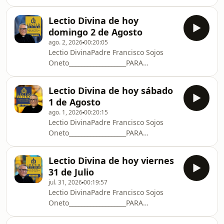
SUBSCRIBIRSECHAT DE WHATSAPP:📱
crece___________________TRANSFERENCIAS
Para subscribirse al chat de
EN ECUADOR:Banco Bolivaria
Lectio Divina de hoy
WhatsApp: enviar mensaje al +593 99
domingo 2 de Agosto
157 8586 📱CANAL DE
ago. 2, 2026
00:20:05
WHATSAPP: https://whatsapp.com/channel/0029Vb4
Lectio DivinaPadre Francisco Sojos
A QUE PROCLAMA SIGA
Oneto___________________PARA
CRECIENDODONORBOX:https://donorbox.org/procl
SUBSCRIBIRSECHAT DE WHATSAPP:📱
crece___________________TRANSFERENCIAS
Para subscribirse al chat de
EN ECUADOR:Banco Bolivaria
Lectio Divina de hoy sábado
WhatsApp: enviar mensaje al +593 99
1 de Agosto
157 8586 📱CANAL DE
ago. 1, 2026
00:20:15
WHATSAPP: https://whatsapp.com/channel/0029Vb4
Lectio DivinaPadre Francisco Sojos
A QUE PROCLAMA SIGA
Oneto___________________PARA
CRECIENDODONORBOX:https://donorbox.org/procl
SUBSCRIBIRSECHAT DE WHATSAPP:📱
crece___________________TRANSFERENCIAS
Para subscribirse al chat de
EN ECUADOR:Banco Bolivaria
Lectio Divina de hoy viernes
WhatsApp: enviar mensaje al +593 99
31 de Julio
157 8586 📱CANAL DE
jul. 31, 2026
00:19:57
WHATSAPP: https://whatsapp.com/channel/0029Vb4
Lectio DivinaPadre Francisco Sojos
A QUE PROCLAMA SIGA
Oneto___________________PARA
CRECIENDODONORBOX:https://donorbox.org/procl
SUBSCRIBIRSECHAT DE WHATSAPP:📱
crece___________________TRANSFERENCIAS
Para subscribirse al chat de