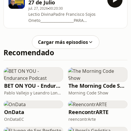
27 de Julio
157 8586 📱CANAL DE
jul. 27, 2026
00:20:30
WHATSAPP: https://whatsapp.com/channel/0029Vb4
Lectio DivinaPadre Francisco Sojos
A QUE PROCLAMA SIGA
Oneto___________________PARA
CRECIENDODONORBOX:https://donorbox.org/procl
SUBSCRIBIRSECHAT DE WHATSAPP:📱
crece___________________TRANSFERENCIAS
Para subscribirse al chat de
EN ECUADOR:Banco Bolivaria
WhatsApp: enviar mensaje al +593 99
Cargar más episodios
157 8586 📱CANAL DE
Recomendado
WHATSAPP: https://whatsapp.com/channel/0029Vb4
A QUE PROCLAMA SIGA
CRECIENDODONORBOX:https://donorbox.org/procl
crece___________________TRANSFERENCIAS
EN ECUADOR:Banco Bolivaria
BET ON YOU - Endurance Podcast
The Morning Code Show
Pablo Vallejo y Leandro Longo (Bet Endurance y Enclave Comunicación)
Morning Code Show
OnData
ReencontrARTE
OnDataEC
reencontrArte