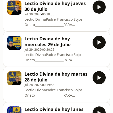
EN ECUADOR:Banco Bolivaria
Lectio Divina de hoy jueves
WhatsApp: enviar mensaje al +593 99
30 de Julio
157 8586 📱CANAL DE
jul. 30, 2026
00:20:35
WHATSAPP: https://whatsapp.com/channel/0029Vb4
Lectio DivinaPadre Francisco Sojos
A QUE PROCLAMA SIGA
Oneto___________________PARA
CRECIENDODONORBOX:https://donorbox.org/procl
SUBSCRIBIRSECHAT DE WHATSAPP:📱
crece___________________TRANSFERENCIAS
Para subscribirse al chat de
EN ECUADOR:Banco Bolivaria
Lectio Divina de hoy
WhatsApp: enviar mensaje al +593 99
miércoles 29 de Julio
157 8586 📱CANAL DE
jul. 29, 2026
00:20:25
WHATSAPP: https://whatsapp.com/channel/0029Vb4
Lectio DivinaPadre Francisco Sojos
A QUE PROCLAMA SIGA
Oneto___________________PARA
CRECIENDODONORBOX:https://donorbox.org/procl
SUBSCRIBIRSECHAT DE WHATSAPP:📱
crece___________________TRANSFERENCIAS
Para subscribirse al chat de
EN ECUADOR:Banco Bolivaria
Lectio Divina de hoy martes
WhatsApp: enviar mensaje al +593 99
28 de Julio
157 8586 📱CANAL DE
jul. 28, 2026
00:19:58
WHATSAPP: https://whatsapp.com/channel/0029Vb4
Lectio DivinaPadre Francisco Sojos
A QUE PROCLAMA SIGA
Oneto___________________PARA
CRECIENDODONORBOX:https://donorbox.org/procl
SUBSCRIBIRSECHAT DE WHATSAPP:📱
crece___________________TRANSFERENCIAS
Para subscribirse al chat de
EN ECUADOR:Banco Bolivaria
Lectio Divina de hoy lunes
WhatsApp: enviar mensaje al +593 99