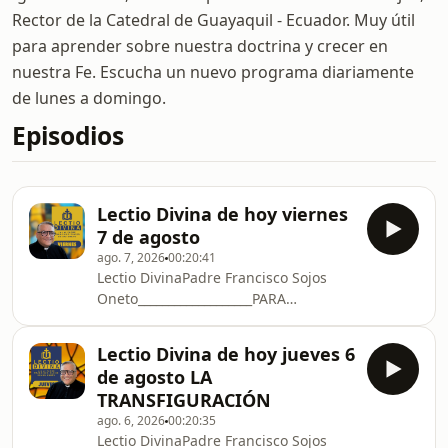
Rector de la Catedral de Guayaquil - Ecuador. Muy útil
para aprender sobre nuestra doctrina y crecer en
nuestra Fe. Escucha un nuevo programa diariamente
de lunes a domingo.
Episodios
Lectio Divina de hoy viernes
7 de agosto
ago. 7, 2026
00:20:41
Lectio DivinaPadre Francisco Sojos
Oneto___________________PARA
SUBSCRIBIRSECHAT DE WHATSAPP:📱
Para subscribirse al chat de
Lectio Divina de hoy jueves 6
WhatsApp: enviar mensaje al +593 99
de agosto LA
157 8586 📱CANAL DE
TRANSFIGURACIÓN
WHATSAPP: https://whatsapp.com/channel/0029Vb4
ago. 6, 2026
00:20:35
A QUE PROCLAMA SIGA
Lectio DivinaPadre Francisco Sojos
CRECIENDODONORBOX:https://donorbox.org/procl