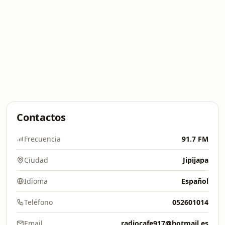
Contactos
Frecuencia
91.7 FM
Ciudad
Jipijapa
Idioma
Español
Teléfono
052601014
Email
radiocafe917@hotmail.es