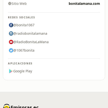
Sitio Web
bonitalamana.com
REDES SOCIALES
@bonita1067
@radiobonitalamana
@RadioBonitaLaMana
@1067bonita
APLICACIONES
Google Play
Emisoras.ec