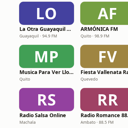
LO
AF
La Otra Guayaquil 94.9 FM
ARMÓNICA FM
Guayaquil · 94.9 FM
Quito · 98.9 FM
MP
FV
Musica Para Ver Llover
Quito
Quevedo
RS
RR
Radio Salsa Online
Machala
Ambato · 88.5 FM