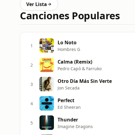
Ver Lista
Canciones Populares
Lo Noto
1
Hombres G
Calma (Remix)
2
Pedro Capó & Farruko
Otro Día Más Sin Verte
3
Jon Secada
Perfect
4
Ed Sheeran
Thunder
5
Imagine Dragons