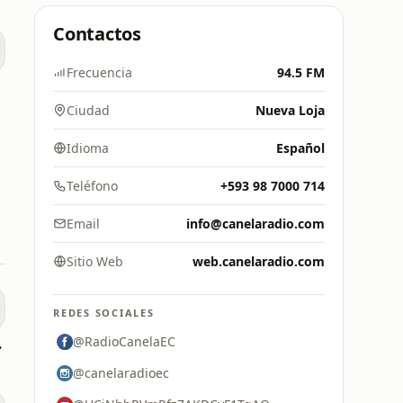
Contactos
Frecuencia
94.5 FM
Ciudad
Nueva Loja
Idioma
Español
Teléfono
+593 98 7000 714
Email
info@canelaradio.com
Sitio Web
web.canelaradio.com
REDES SOCIALES
.1 FM
@RadioCanelaEC
@canelaradioec