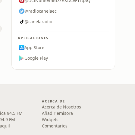
@UCiNbhRVmRfzZAKDCvF1TqAQ
@radiocanelaec
@canelaradio
APLICACIONES
App Store
Google Play
ACERCA DE
Acerca de Nosotros
ica 94.5 FM
Añadir emisora
 94.9 FM
Widgets
aquil
Comentarios