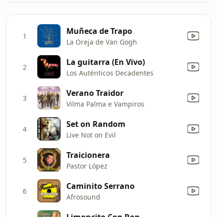
Muñeca de Trapo
1
La Oreja de Van Gogh
La guitarra (En Vivo)
2
Los Auténticos Decadentes
Verano Traidor
3
Vilma Palma e Vampiros
Set on Random
4
Live Not on Evil
Traicionera
5
Pastor López
Caminito Serrano
6
Afrosound
Limoncito Con Ron