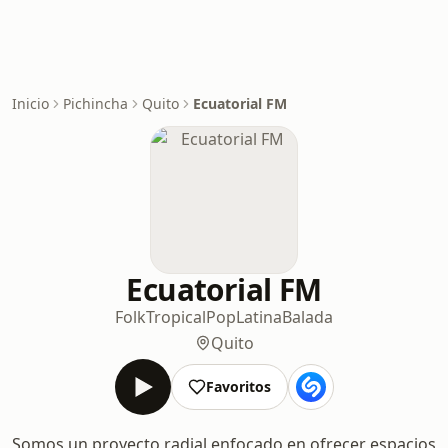
Inicio
Pichincha
Quito
Ecuatorial FM
Ecuatorial FM
Folk
Tropical
Pop
Latina
Balada
Quito
Favoritos
Somos un proyecto radial enfocado en ofrecer espacios