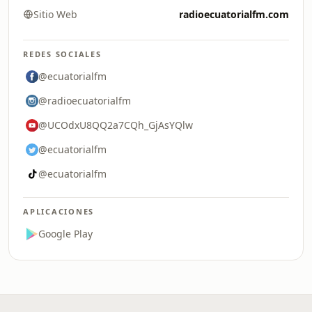
Sitio Web
radioecuatorialfm.com
REDES SOCIALES
@ecuatorialfm
@radioecuatorialfm
@UCOdxU8QQ2a7CQh_GjAsYQlw
@ecuatorialfm
@ecuatorialfm
APLICACIONES
Google Play