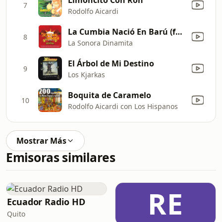
7
Rodolfo Aicardi
La Cumbia Nació En Barú (feat. Big Javy Y Los Tenampa)
8
La Sonora Dinamita
El Árbol de Mi Destino
9
Los Kjarkas
Boquita de Caramelo
10
Rodolfo Aicardi con Los Hispanos
Mostrar Más
Emisoras similares
RE
Ecuador Radio HD
Quito