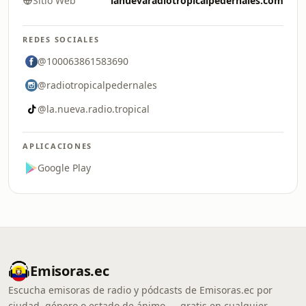
Sitio Web
lanuevaradiotropicalpedernales.com
REDES SOCIALES
@100063861583690
@radiotropicalpedernales
@la.nueva.radio.tropical
APLICACIONES
Google Play
Emisoras.ec
Escucha emisoras de radio y pódcasts de Emisoras.ec por
ciudad, género o estado de ánimo — gratis en cualquier