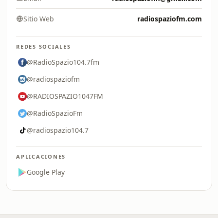
Sitio Web
radiospaziofm.com
REDES SOCIALES
@RadioSpazio104.7fm
@radiospaziofm
@RADIOSPAZIO1047FM
@RadioSpazioFm
@radiospazio104.7
APLICACIONES
Google Play