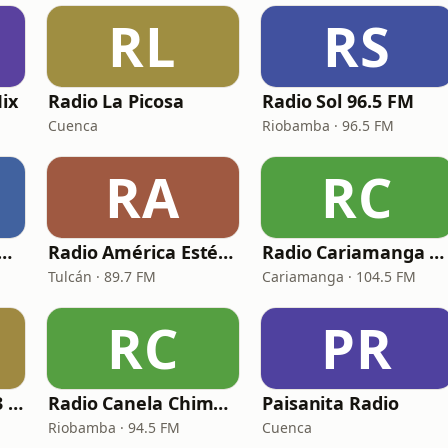
RL
RS
ix
Radio La Picosa
Radio Sol 96.5 FM
Cuenca
Riobamba · 96.5 FM
RA
RC
io Canela Tungurahua
Radio América Estéreo Tulcán
Radio Cariamanga RC PLUS
Tulcán · 89.7 FM
Cariamanga · 104.5 FM
RC
PR
Radio Celeste 107.3 FM
Radio Canela Chimborazo
Paisanita Radio
Riobamba · 94.5 FM
Cuenca