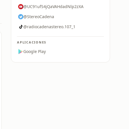
@UC91ufS4jQaVAHdadNlp2zXA
@StereoCadena
@radiocadenastereo.107_1
APLICACIONES
Google Play