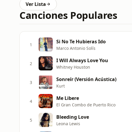
Ver Lista
Canciones Populares
Si No Te Hubieras Ido
1
Marco Antonio Solís
I Will Always Love You
2
Whitney Houston
Sonreír (Versión Acústica)
3
Kurt
Me Libere
4
El Gran Combo de Puerto Rico
Bleeding Love
5
Leona Lewis