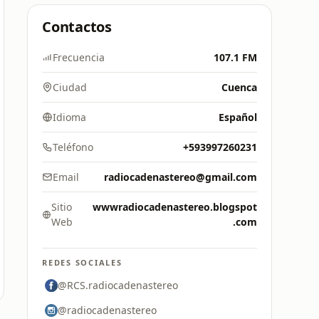
Contactos
Frecuencia
107.1 FM
Ciudad
Cuenca
Idioma
Español
Teléfono
+593997260231
Email
radiocadenastereo@gmail.com
Sitio
wwwradiocadenastereo.blogspot
Web
.com
REDES SOCIALES
@RCS.radiocadenastereo
@radiocadenastereo