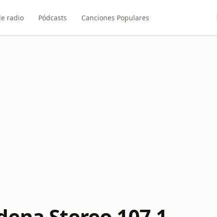
e radio
Pódcasts
Canciones Populares
dena Stereo 107.1