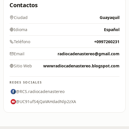
Contactos
Ciudad
Guayaquil
Idioma
Español
Teléfono
+0997260231
Email
radiocadenastereo@gmail.com
Sitio Web
wwwradiocadenastereo.blogspot.com
REDES SOCIALES
@RCS.radiocadenastereo
@UC91ufS4jQaVAHdadNlp2zXA