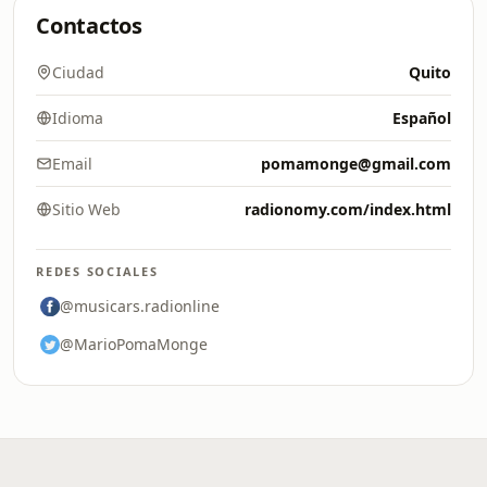
Contactos
Ciudad
Quito
Idioma
Español
Email
pomamonge@gmail.com
Sitio Web
radionomy.com/index.html
REDES SOCIALES
@musicars.radionline
@MarioPomaMonge