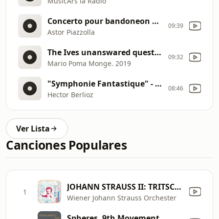
MusicArs la Radio
Concerto pour bandoneon et guitare 'Hommage a Liège' - I.Introducción ● Bandoneonist: Astor Piazzolla / Conduced by Leo Brouwer / Liège Philharmonic Orchestra
09:39
Astor Piazzolla
The Ives unanswared question
09:32
Mario Poma Monge. 2019
"Symphonie Fantastique" - Myung-Whun Chung & L'Orchestre Philharmonique de Radio France
08:46
Hector Berlioz
Ver Lista
Canciones Populares
JOHANN STRAUSS II: TRITSCH-TRATSCH-POLKA, Op. 214
1
Wiener Johann Strauss Orchester
Spheres, 9th Movement