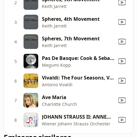
2
Keith Jarrett
Spheres, 4th Movement
3
Keith Jarrett
Spheres, 7th Movement
4
Keith Jarrett
Pas De Basque: Cook & Sebastian (After Giuseppe Verdi's La Donna E Mobile Form "Rigoletto" Act 3) [3/4 8x8]
5
Megumi Kopp
Vivaldi: The Four Seasons, Violin Concerto in E Major, Op. 8 No. 1, RV 269 "Spring": I. Allegro
6
Antonio Vivaldi
Ave Maria
7
Charlotte Church
JOHANN STRAUSS II: ANNEN-POLKA, Op. 117
8
Wiener Johann Strauss Orchester