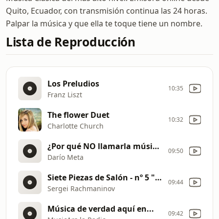
Quito, Ecuador, con transmisión continua las 24 horas.
Palpar la música y que ella te toque tiene un nombre.
Lista de Reproducción
Los Preludios
10:35
Franz Liszt
The flower Duet
10:32
Charlotte Church
¿Por qué NO llamarla música clásica?
09:50
Darío Meta
Siete Piezas de Salón - nº 5 "Humoresca"
09:44
Sergei Rachmaninov
Música de verdad aquí en...
09:42