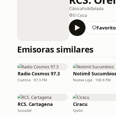
Clásica
Folk
Balada
El Coca
Favorito
Emisoras similares
Radio Cosmos 97.3
Notimil Sucumbio
Cuenca · 97.3 FM
Nueva Loja · 100.9 FM
RCS. Cartagena
Ciracu
Susudel
Quito