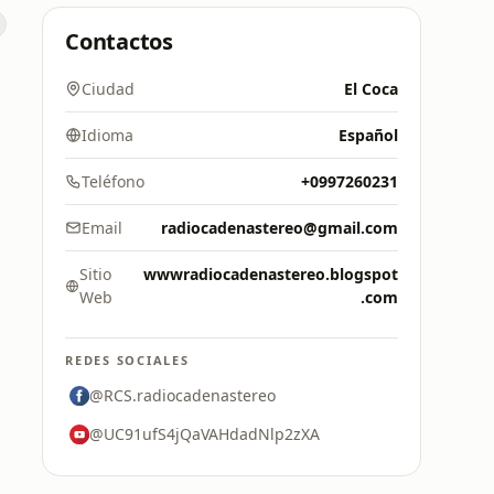
Contactos
Ciudad
El Coca
Idioma
Español
Teléfono
+0997260231
Email
radiocadenastereo@gmail.com
Sitio
wwwradiocadenastereo.blogspot
Web
.com
REDES SOCIALES
@RCS.radiocadenastereo
@UC91ufS4jQaVAHdadNlp2zXA