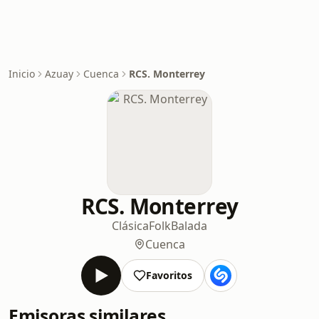
Inicio
Azuay
Cuenca
RCS. Monterrey
RCS. Monterrey
Clásica
Folk
Balada
Cuenca
Favoritos
Emisoras similares