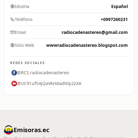
Idioma
Español
Teléfono
+0997260231
Email
radiocadenastereo@gmail.com
Sitio Web
wwwradiocadenastereo.blogspot.com
REDES SOCIALES
@RCS.radiocadenastereo
@UC91ufS4jQaVAHdadNlp2zXA
Emisoras.ec