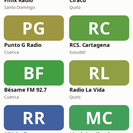
Fmix Radio
Ciracu
Santo Domingo
Quito
PG
RC
Punto G Radio
RCS. Cartagena
Cuenca
Susudel
BF
RL
Bésame FM 92.7
Radio La Vida
Cuenca
Quito
RR
MC