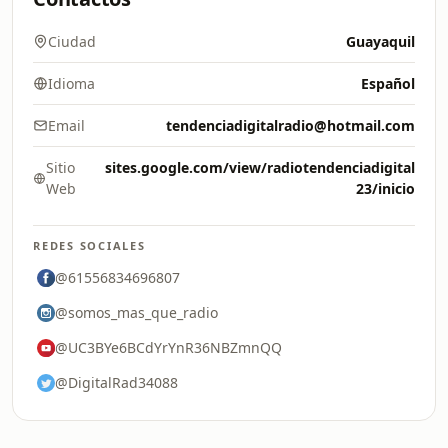
Ciudad
Guayaquil
Idioma
Español
Email
tendenciadigitalradio@hotmail.com
Sitio
sites.google.com/view/radiotendenciadigital
Web
23/inicio
REDES SOCIALES
@61556834696807
@somos_mas_que_radio
@UC3BYe6BCdYrYnR36NBZmnQQ
@DigitalRad34088