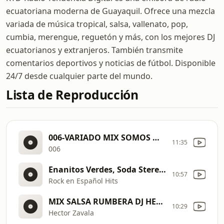
ecuatoriana moderna de Guayaquil. Ofrece una mezcla
variada de música tropical, salsa, vallenato, pop,
cumbia, merengue, reguetón y más, con los mejores DJ
ecuatorianos y extranjeros. También transmite
comentarios deportivos y noticias de fútbol. Disponible
24/7 desde cualquier parte del mundo.
Lista de Reproducción
006-VARIADO MIX SOMOS MAS QUE RADIO EN VIVO
11:35
006
Enanitos Verdes, Soda Stereo, Hombres G, Maná, Miguel Mateos, Duncan Dhu
10:57
Rock en Español Hits
MIX SALSA RUMBERA DJ HECTOR ZAVALA
10:29
Hector Zavala