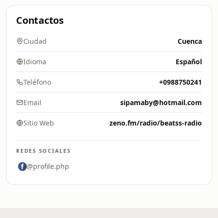
Contactos
Ciudad
Cuenca
Idioma
Español
Teléfono
+0988750241
Email
sipamaby@hotmail.com
Sitio Web
zeno.fm/radio/beatss-radio
REDES SOCIALES
@profile.php