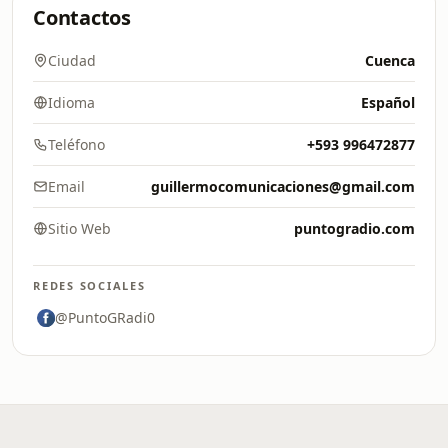
Contactos
Ciudad
Cuenca
Idioma
Español
Teléfono
+593 996472877
Email
guillermocomunicaciones@gmail.com
Sitio Web
puntogradio.com
REDES SOCIALES
@PuntoGRadi0